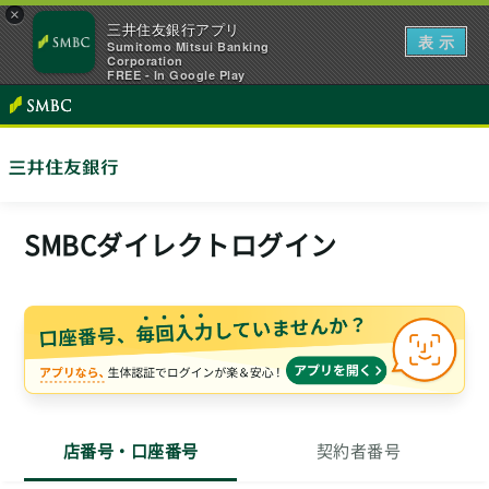
×
三井住友銀行アプリ
表 示
Sumitomo Mitsui Banking
Corporation
FREE - In Google Play
SMBCダイレクトログイン
店番号・口座番号
契約者番号